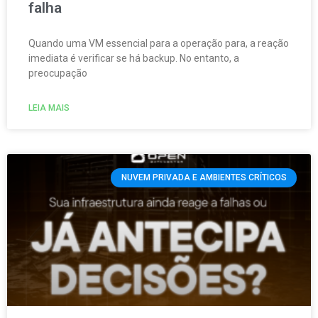
falha
Quando uma VM essencial para a operação para, a reação
imediata é verificar se há backup. No entanto, a
preocupação
LEIA MAIS
NUVEM PRIVADA E AMBIENTES CRÍTICOS